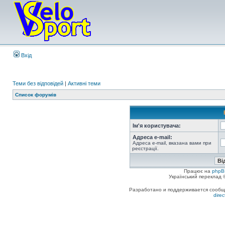
Вхід
Теми без відповідей
|
Активні теми
Список форумів
Ім'я користувача:
Адреса e-mail:
Адреса e-mail, вказана вами при
реєстрації.
Працює на
phpB
Український переклад
Разработано и поддерживается сообщес
dire