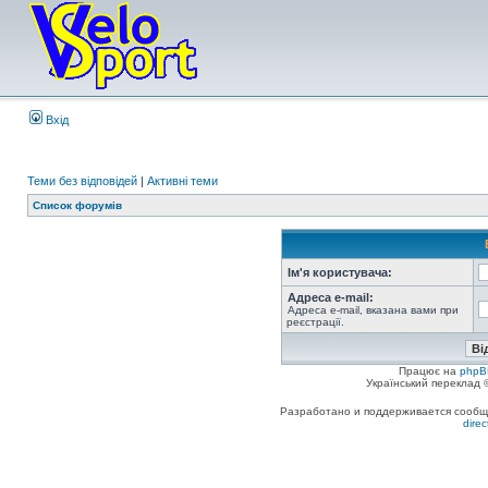
Вхід
Теми без відповідей
|
Активні теми
Список форумів
Ім'я користувача:
Адреса e-mail:
Адреса e-mail, вказана вами при
реєстрації.
Працює на
phpB
Український переклад
Разработано и поддерживается сообщес
dire