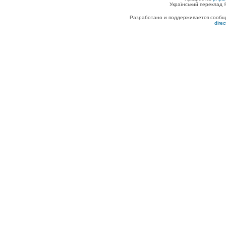
Український переклад
Разработано и поддерживается сообщес
dire