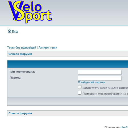
Вхід
Теми без відповідей
|
Активні теми
Список форумів
Ім'я користувача:
Пароль:
Я забув свій пароль
Запам'ятати мене з цього комп'
Приховати моє перебування на 
Список форумів
Працює на
phpB