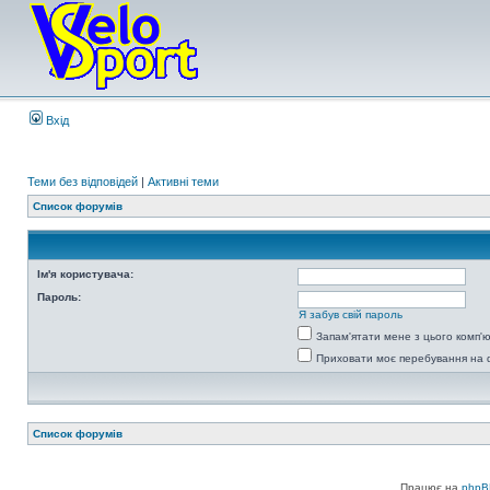
Вхід
Теми без відповідей
|
Активні теми
Список форумів
Ім'я користувача:
Пароль:
Я забув свій пароль
Запам'ятати мене з цього комп'
Приховати моє перебування на 
Список форумів
Працює на
phpB