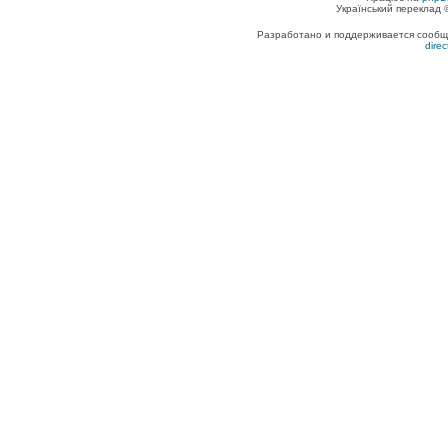
Український переклад
Разработано и поддерживается сообщес
dire