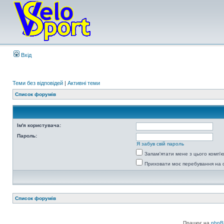
Вхід
Теми без відповідей
|
Активні теми
Список форумів
Ім'я користувача:
Пароль:
Я забув свій пароль
Запам'ятати мене з цього комп'
Приховати моє перебування на 
Список форумів
Працює на
phpB