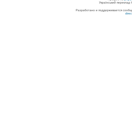
Український переклад
Разработано и поддерживается сообщес
dire