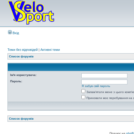
Вхід
Теми без відповідей
|
Активні теми
Список форумів
Ім'я користувача:
Пароль:
Я забув свій пароль
Запам'ятати мене з цього комп'
Приховати моє перебування на 
Список форумів
Працює на
phpB