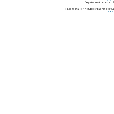
Український переклад
Разработано и поддерживается сообщес
dire