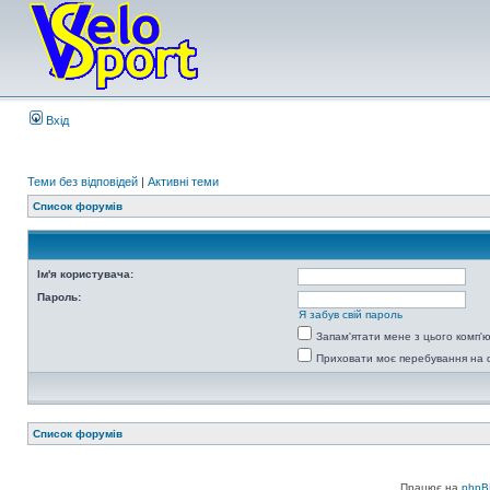
Вхід
Теми без відповідей
|
Активні теми
Список форумів
Ім'я користувача:
Пароль:
Я забув свій пароль
Запам'ятати мене з цього комп'
Приховати моє перебування на 
Список форумів
Працює на
phpB