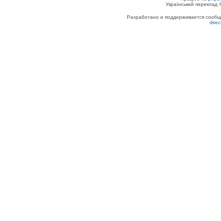
Український переклад
Разработано и поддерживается сообщес
dire