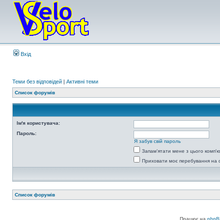
Вхід
Теми без відповідей
|
Активні теми
Список форумів
Ім'я користувача:
Пароль:
Я забув свій пароль
Запам'ятати мене з цього комп'
Приховати моє перебування на 
Список форумів
Працює на
phpB