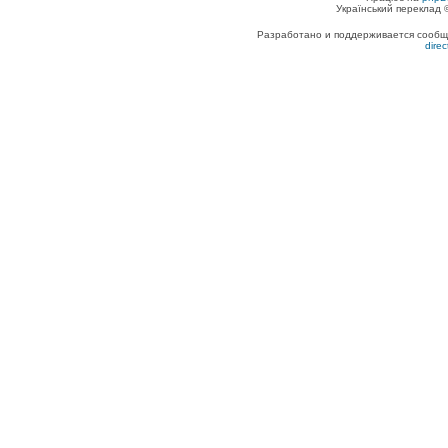
Український переклад
Разработано и поддерживается сообщес
dire