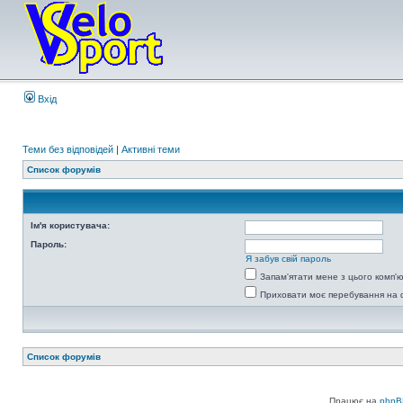
Вхід
Теми без відповідей
|
Активні теми
Список форумів
Ім'я користувача:
Пароль:
Я забув свій пароль
Запам'ятати мене з цього комп'
Приховати моє перебування на 
Список форумів
Працює на
phpB