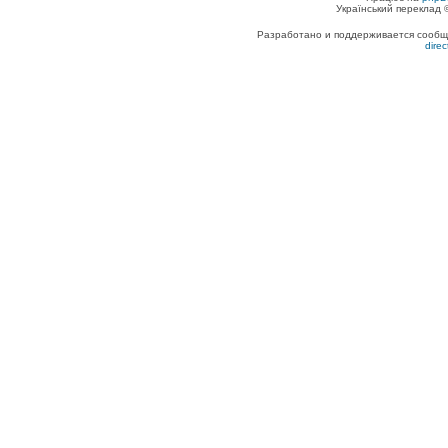
Український переклад
Разработано и поддерживается сообщес
dire