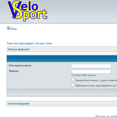
Вхід
Теми без відповідей
|
Активні теми
Список форумів
Ім'я користувача:
Пароль:
Я забув свій пароль
Запам'ятати мене з цього комп'
Приховати моє перебування на 
Список форумів
Працює на
phpB