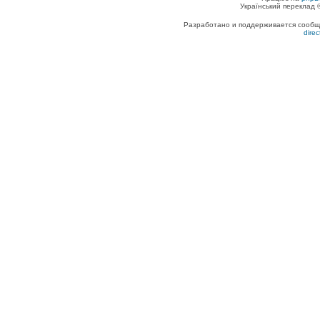
Український переклад
Разработано и поддерживается сообщес
dire