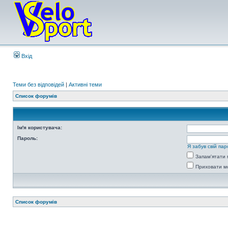
Вхід
Теми без відповідей
|
Активні теми
Список форумів
Ім'я користувача:
Пароль:
Я забув свій пар
Запам'ятати 
Приховати мо
Список форумів