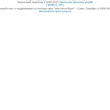
Український переклад © 2005-2015
Українська підтримка phpBB
{ MOBILE_ON }
азработано и поддерживается сообществом "Velo-minus-Sport", г.Сумы, Copyright © 2006-20
director@velo-sport.sumy.ua