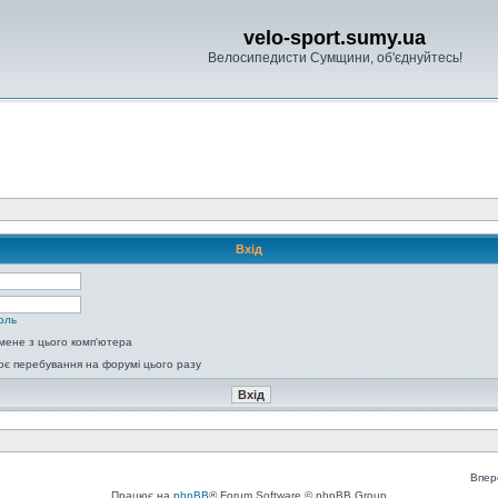
velo-sport.sumy.ua
Велосипедисти Сумщини, об'єднуйтесь!
Вхід
оль
мене з цього комп'ютера
є перебування на форумі цього разу
Впер
Працює на
phpBB
® Forum Software © phpBB Group