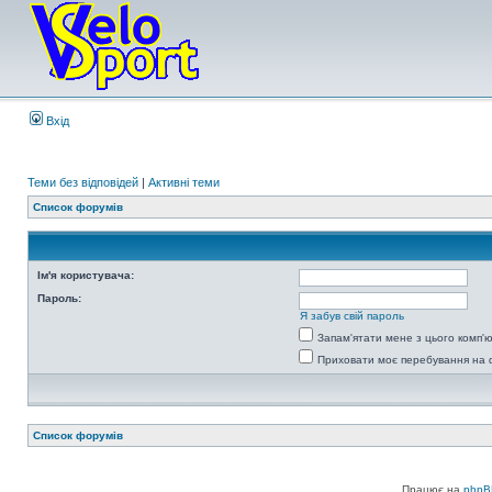
Вхід
Теми без відповідей
|
Активні теми
Список форумів
Ім'я користувача:
Пароль:
Я забув свій пароль
Запам'ятати мене з цього комп'
Приховати моє перебування на 
Список форумів
Працює на
phpB