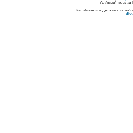
Український переклад
Разработано и поддерживается сообщес
dire