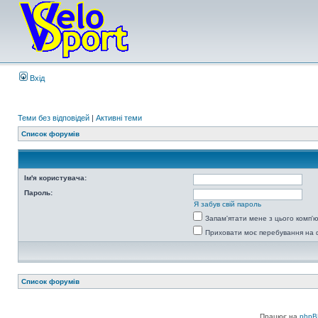
Вхід
Теми без відповідей
|
Активні теми
Список форумів
Ім'я користувача:
Пароль:
Я забув свій пароль
Запам'ятати мене з цього комп'
Приховати моє перебування на 
Список форумів
Працює на
phpB