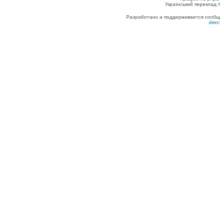
Український переклад
Разработано и поддерживается сообщес
dire