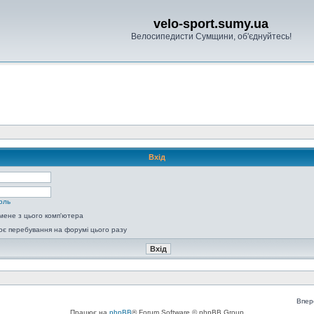
velo-sport.sumy.ua
Велосипедисти Сумщини, об'єднуйтесь!
Вхід
оль
мене з цього комп'ютера
є перебування на форумі цього разу
Впер
Працює на
phpBB
® Forum Software © phpBB Group