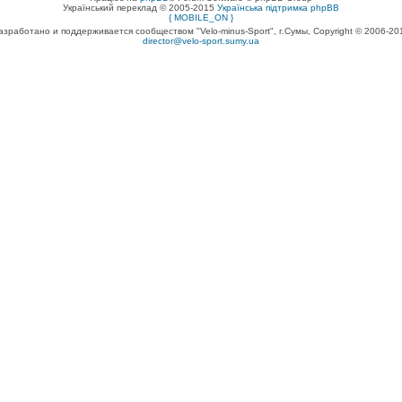
Український переклад © 2005-2015
Українська підтримка phpBB
{ MOBILE_ON }
азработано и поддерживается сообществом "Velo-minus-Sport", г.Сумы, Copyright © 2006-20
director@velo-sport.sumy.ua