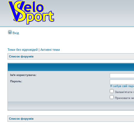
Вхід
Теми без відповідей
|
Активні теми
Список форумів
Ім'я користувача:
Пароль:
Я забув свій пар
Запам'ятати 
Приховати мо
Список форумів