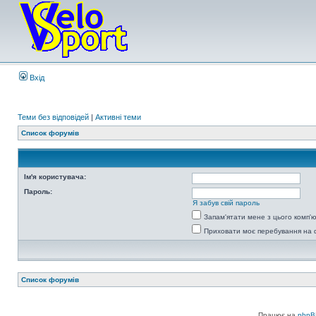
Вхід
Теми без відповідей
|
Активні теми
Список форумів
Ім'я користувача:
Пароль:
Я забув свій пароль
Запам'ятати мене з цього комп'
Приховати моє перебування на 
Список форумів
Працює на
phpB