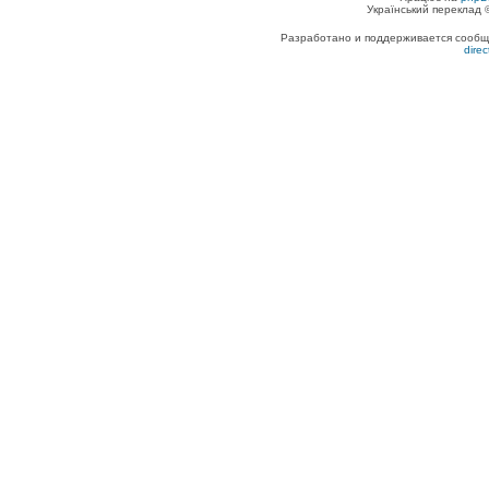
Український переклад
Разработано и поддерживается сообщес
dire