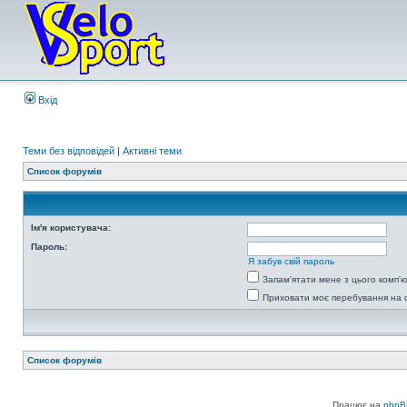
Вхід
Теми без відповідей
|
Активні теми
Список форумів
Ім'я користувача:
Пароль:
Я забув свій пароль
Запам'ятати мене з цього комп'
Приховати моє перебування на 
Список форумів
Працює на
phpB