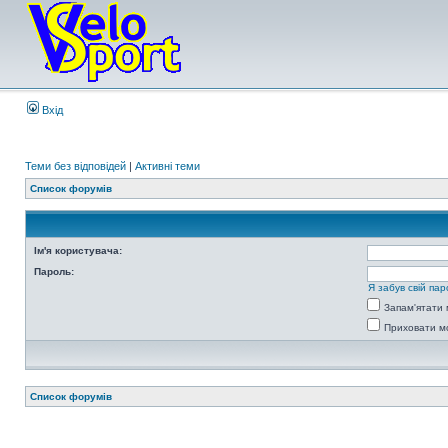
Вхід
Теми без відповідей
|
Активні теми
Список форумів
Ім'я користувача:
Пароль:
Я забув свій пар
Запам'ятати 
Приховати мо
Список форумів