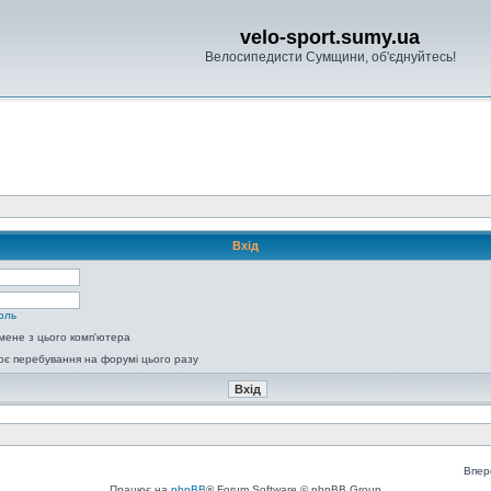
velo-sport.sumy.ua
Велосипедисти Сумщини, об'єднуйтесь!
Вхід
оль
мене з цього комп'ютера
є перебування на форумі цього разу
Впер
Працює на
phpBB
® Forum Software © phpBB Group