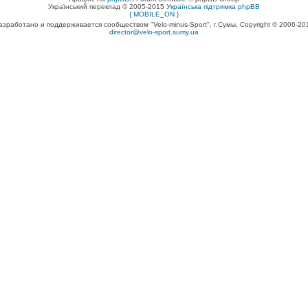
Український переклад © 2005-2015
Українська підтримка phpBB
{ MOBILE_ON }
азработано и поддерживается сообществом "Velo-minus-Sport", г.Сумы, Copyright © 2006-20
director@velo-sport.sumy.ua