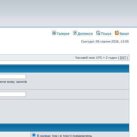
Галерея
Допомога
Пошук
Канал
Сьогодні: 06 серпня 2026, 13:00
Часовий пояс UTC + 2 годин [
DST
]
уючи мову запитів
В назвах тем і в тексті повідомлень