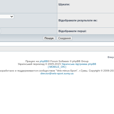
Шукати:
Відображати результати як:
Відображати перші:
Впер
Працює на
phpBB
® Forum Software © phpBB Group
Український переклад © 2005-2015
Українська підтримка phpBB
{ MOBILE_ON }
азработано и поддерживается сообществом "Velo-minus-Sport", г.Сумы, Copyright © 2006-20
director@velo-sport.sumy.ua