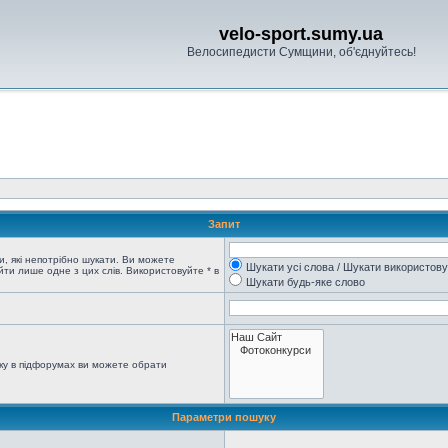
velo-sport.sumy.ua
Велосипедисти Сумщини, об'єднуйтесь!
Запит
, які непотрібно шукати. Ви можете
Шукати усі слова / Шукати використов
ти лише одне з цих слів. Використовуйте * в
Шукати будь-яке слово
ку в підфорумах ви можете обрати
Параметри пошуку