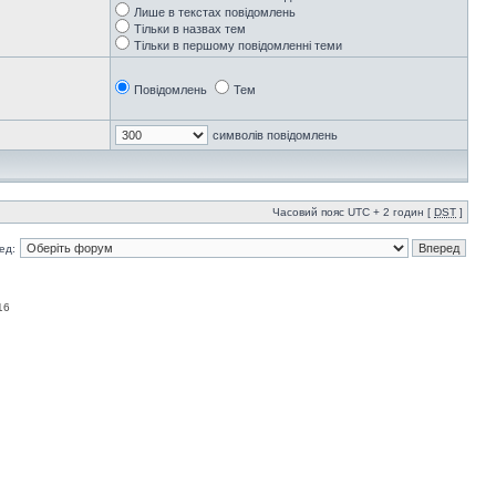
Лише в текстах повідомлень
Тільки в назвах тем
Тільки в першому повідомленні теми
Повідомлень
Тем
символів повідомлень
Часовий пояс UTC + 2 годин [
DST
]
ед:
16