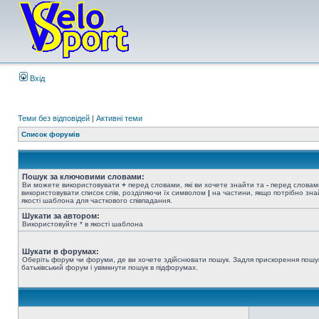
Вхід
Теми без відповідей
|
Активні теми
Список форумів
Пошук за ключовими словами:
Ви можете використовувати
+
перед словами, які ви хочете знайти та
-
перед словами
використовувати список слів, розділяючи їх символом
|
на частини, якщо потрібно знай
якості шаблона для часткового співпадання.
Шукати за автором:
Використовуйте * в якості шаблона
Шукати в форумах:
Оберіть форум чи форуми, де ви хочете здійснювати пошук. Задля прискорення пошу
батьківський форум і увімкнути пошук в підфорумах.