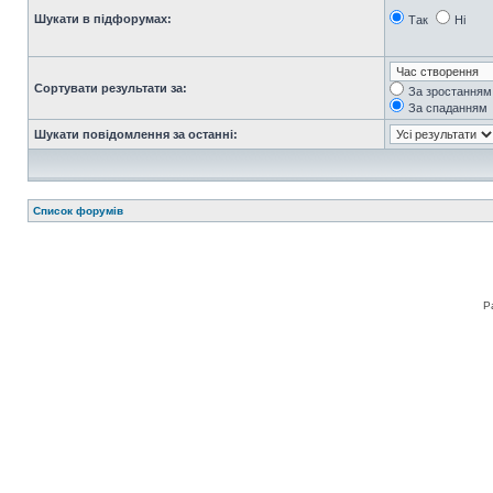
Шукати в підфорумах:
Так
Ні
Сортувати результати за:
За зростанням
За спаданням
Шукати повідомлення за останні:
Список форумів
Р