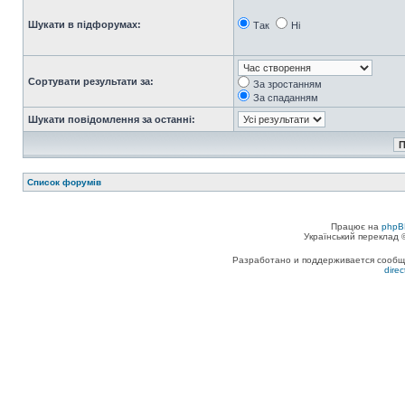
Шукати в підфорумах:
Так
Ні
Сортувати результати за:
За зростанням
За спаданням
Шукати повідомлення за останні:
Список форумів
Працює на
phpB
Український переклад
Разработано и поддерживается сообщес
dire