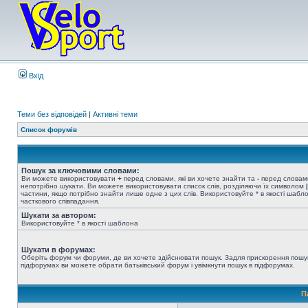
Вхід
Теми без відповідей
|
Активні теми
Список форумів
Пошук за ключовими словами:
Ви можете використовувати
+
перед словами, які ви хочете знайти та
-
перед словами
непотрібно шукати. Ви можете використовувати список слів, розділяючи їх символом
|
частини, якщо потрібно знайти лише одне з цих слів. Використовуйте * в якості шабл
часткового співпадання.
Шукати за автором:
Використовуйте * в якості шаблона
Шукати в форумах:
Оберіть форум чи форуми, де ви хочете здійснювати пошук. Задля прискорення пошу
підфорумах ви можете обрати батьківський форум і увімкнути пошук в підфорумах.
П