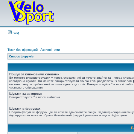
Вхід
Теми без відповідей
|
Активні теми
Список форумів
Пошук за ключовими словами:
Ви можете використовувати
+
перед словами, які ви хочете знайти та
-
перед словами
непотрібно шукати. Ви можете використовувати список слів, розділяючи їх символом
|
частини, якщо потрібно знайти лише одне з цих слів. Використовуйте * в якості шабл
часткового співпадання.
Шукати за автором:
Використовуйте * в якості шаблона
Шукати в форумах:
Оберіть форум чи форуми, де ви хочете здійснювати пошук. Задля прискорення пошу
підфорумах ви можете обрати батьківський форум і увімкнути пошук в підфорумах.
П