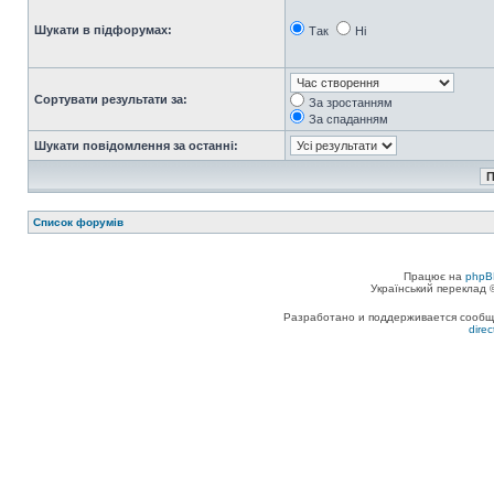
Шукати в підфорумах:
Так
Ні
Сортувати результати за:
За зростанням
За спаданням
Шукати повідомлення за останні:
Список форумів
Працює на
phpB
Український переклад
Разработано и поддерживается сообщес
dire