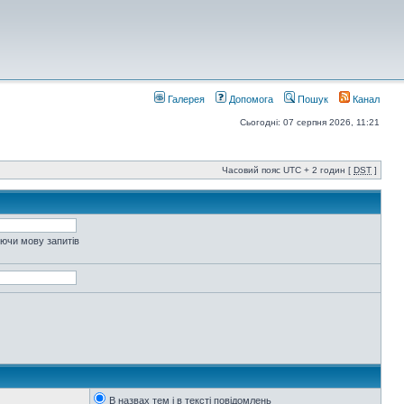
Галерея
Допомога
Пошук
Канал
Сьогодні: 07 серпня 2026, 11:21
Часовий пояс UTC + 2 годин [
DST
]
уючи мову запитів
В назвах тем і в тексті повідомлень