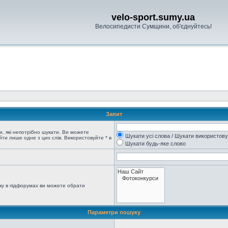
velo-sport.sumy.ua
Велосипедисти Сумщини, об'єднуйтесь!
Запит
, які непотрібно шукати. Ви можете
Шукати усі слова / Шукати використов
ти лише одне з цих слів. Використовуйте * в
Шукати будь-яке слово
ку в підфорумах ви можете обрати
Параметри пошуку