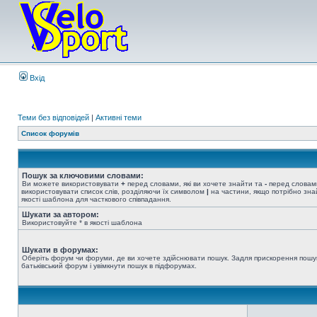
Вхід
Теми без відповідей
|
Активні теми
Список форумів
Пошук за ключовими словами:
Ви можете використовувати
+
перед словами, які ви хочете знайти та
-
перед словами
використовувати список слів, розділяючи їх символом
|
на частини, якщо потрібно знай
якості шаблона для часткового співпадання.
Шукати за автором:
Використовуйте * в якості шаблона
Шукати в форумах:
Оберіть форум чи форуми, де ви хочете здійснювати пошук. Задля прискорення пошу
батьківський форум і увімкнути пошук в підфорумах.