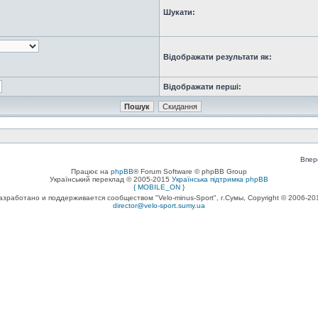
Шукати:
Відображати результати як:
Відображати перші:
Впер
Працює на
phpBB
® Forum Software © phpBB Group
Український переклад © 2005-2015
Українська підтримка phpBB
{ MOBILE_ON }
азработано и поддерживается сообществом "Velo-minus-Sport", г.Сумы, Copyright © 2006-20
director@velo-sport.sumy.ua