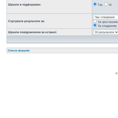
Шукати в підфорумах:
Так
Ні
Сортувати результати за:
За зростанням
За спаданням
Шукати повідомлення за останні:
Список форумів
Р