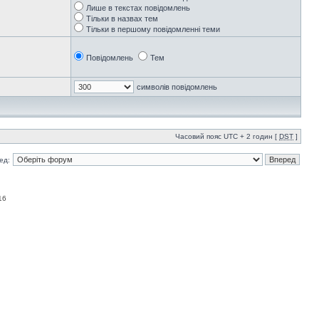
Лише в текстах повідомлень
Тільки в назвах тем
Тільки в першому повідомленні теми
Повідомлень
Тем
символів повідомлень
Часовий пояс UTC + 2 годин [
DST
]
ед:
16