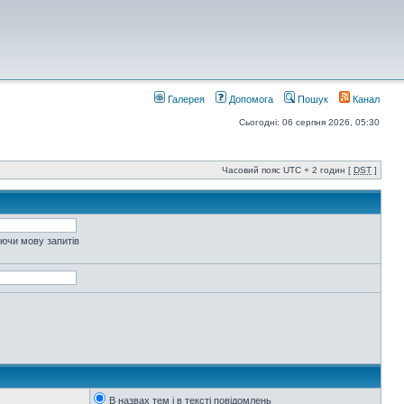
Галерея
Допомога
Пошук
Канал
Сьогодні: 06 серпня 2026, 05:30
Часовий пояс UTC + 2 годин [
DST
]
уючи мову запитів
В назвах тем і в тексті повідомлень