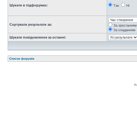
Шукати в підфорумах:
Так
Ні
Сортувати результати за:
За зростанням
За спаданням
Шукати повідомлення за останні:
Список форумів
Р