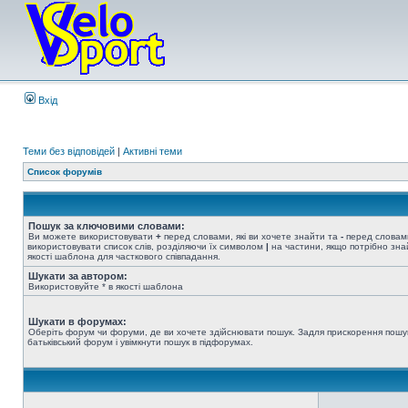
Вхід
Теми без відповідей
|
Активні теми
Список форумів
Пошук за ключовими словами:
Ви можете використовувати
+
перед словами, які ви хочете знайти та
-
перед словами
використовувати список слів, розділяючи їх символом
|
на частини, якщо потрібно знай
якості шаблона для часткового співпадання.
Шукати за автором:
Використовуйте * в якості шаблона
Шукати в форумах:
Оберіть форум чи форуми, де ви хочете здійснювати пошук. Задля прискорення пошу
батьківський форум і увімкнути пошук в підфорумах.