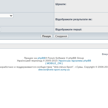
Шукати:
Відображати результати як:
Відображати перші:
Впер
Працює на
phpBB
® Forum Software © phpBB Group
Український переклад © 2005-2015
Українська підтримка phpBB
{ MOBILE_ON }
азработано и поддерживается сообществом "Velo-minus-Sport", г.Сумы, Copyright © 2006-20
director@velo-sport.sumy.ua