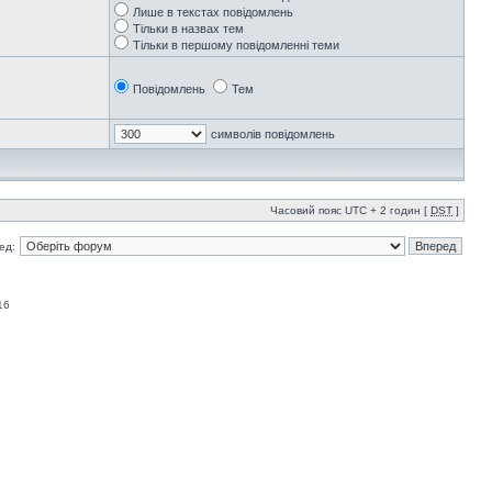
Лише в текстах повідомлень
Тільки в назвах тем
Тільки в першому повідомленні теми
Повідомлень
Тем
символів повідомлень
Часовий пояс UTC + 2 годин [
DST
]
ед:
16