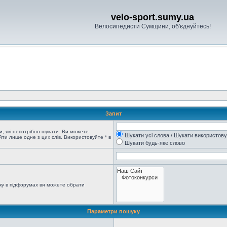
velo-sport.sumy.ua
Велосипедисти Сумщини, об'єднуйтесь!
Запит
, які непотрібно шукати. Ви можете
Шукати усі слова / Шукати використов
ти лише одне з цих слів. Використовуйте * в
Шукати будь-яке слово
ку в підфорумах ви можете обрати
Параметри пошуку