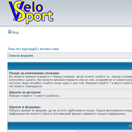
Вхід
Теми без відповідей
|
Активні теми
Список форумів
Пошук за ключовими словами:
Ви можете використовувати
+
перед словами, які ви хочете знайти та
-
перед словами
непотрібно шукати. Ви можете використовувати список слів, розділяючи їх символом
|
частини, якщо потрібно знайти лише одне з цих слів. Використовуйте * в якості шабл
часткового співпадання.
Шукати за автором:
Використовуйте * в якості шаблона
Шукати в форумах:
Оберіть форум чи форуми, де ви хочете здійснювати пошук. Задля прискорення пошу
підфорумах ви можете обрати батьківський форум і увімкнути пошук в підфорумах.
П