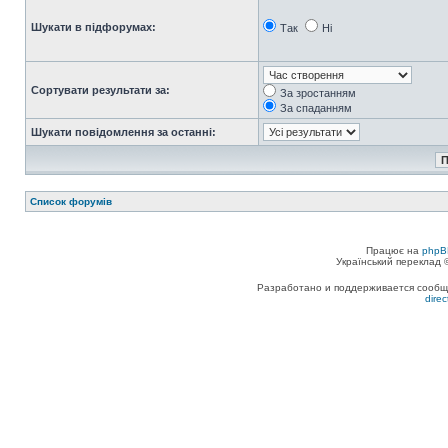
Шукати в підфорумах:
Так
Ні
Сортувати результати за:
За зростанням
За спаданням
Шукати повідомлення за останні:
Список форумів
Працює на
phpB
Український переклад
Разработано и поддерживается сообщес
dire