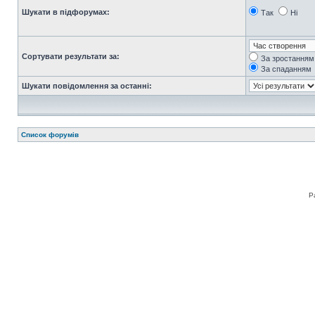
Шукати в підфорумах:
Так
Ні
Сортувати результати за:
За зростанням
За спаданням
Шукати повідомлення за останні:
Список форумів
Р