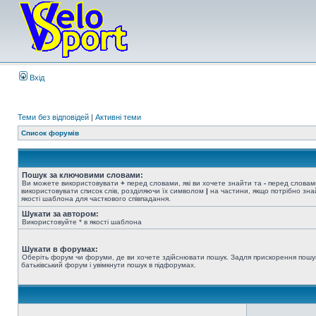
Вхід
Теми без відповідей
|
Активні теми
Список форумів
Пошук за ключовими словами:
Ви можете використовувати
+
перед словами, які ви хочете знайти та
-
перед словами
використовувати список слів, розділяючи їх символом
|
на частини, якщо потрібно знай
якості шаблона для часткового співпадання.
Шукати за автором:
Використовуйте * в якості шаблона
Шукати в форумах:
Оберіть форум чи форуми, де ви хочете здійснювати пошук. Задля прискорення пошу
батьківський форум і увімкнути пошук в підфорумах.