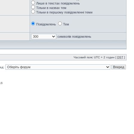
Лише в текстах повідомлень
Тільки в назвах тем
Тільки в першому повідомленні теми
Повідомлень
Тем
символів повідомлень
Часовий пояс UTC + 2 годин [
DST
]
ед:
16