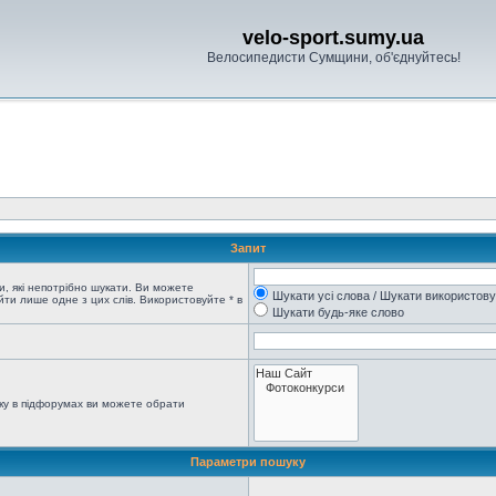
velo-sport.sumy.ua
Велосипедисти Сумщини, об'єднуйтесь!
Запит
, які непотрібно шукати. Ви можете
Шукати усі слова / Шукати використов
ти лише одне з цих слів. Використовуйте * в
Шукати будь-яке слово
ку в підфорумах ви можете обрати
Параметри пошуку