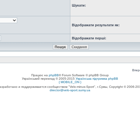
Шукати:
Відображати результати як:
Відображати перші:
Впер
Працює на
phpBB
® Forum Software © phpBB Group
Український переклад © 2005-2015
Українська підтримка phpBB
{ MOBILE_ON }
азработано и поддерживается сообществом "Velo-minus-Sport", г.Сумы, Copyright © 2006-20
director@velo-sport.sumy.ua