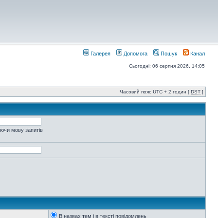
Галерея
Допомога
Пошук
Канал
Сьогодні: 06 серпня 2026, 14:05
Часовий пояс UTC + 2 годин [
DST
]
уючи мову запитів
В назвах тем і в тексті повідомлень