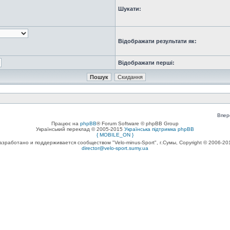
Шукати:
Відображати результати як:
Відображати перші:
Впер
Працює на
phpBB
® Forum Software © phpBB Group
Український переклад © 2005-2015
Українська підтримка phpBB
{ MOBILE_ON }
азработано и поддерживается сообществом "Velo-minus-Sport", г.Сумы, Copyright © 2006-20
director@velo-sport.sumy.ua