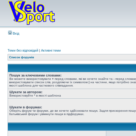
Вхід
Теми без відповідей
|
Активні теми
Список форумів
Пошук за ключовими словами:
Ви можете використовувати
+
перед словами, які ви хочете знайти та
-
перед словами
використовувати список слів, розділяючи їх символом
|
на частини, якщо потрібно знай
якості шаблона для часткового співпадання.
Шукати за автором:
Використовуйте * в якості шаблона
Шукати в форумах:
Оберіть форум чи форуми, де ви хочете здійснювати пошук. Задля прискорення пошу
батьківський форум і увімкнути пошук в підфорумах.