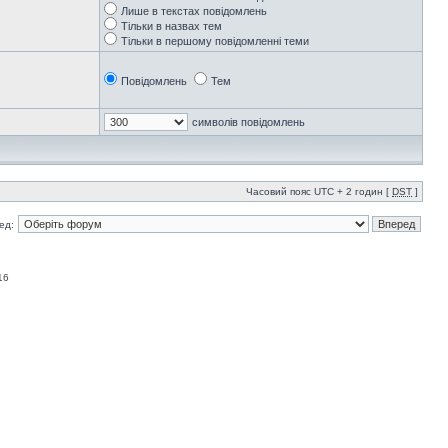
Лише в текстах повідомлень
Тільки в назвах тем
Тільки в першому повідомленні теми
Повідомлень
Тем
символів повідомлень
Часовий пояс UTC + 2 годин [
DST
]
ед:
16