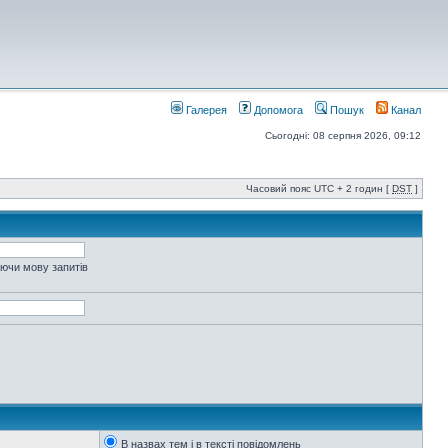
Галерея
Допомога
Пошук
Канал
Сьогодні: 08 серпня 2026, 09:12
Часовий пояс UTC + 2 годин [
DST
]
уючи мову запитів
В назвах тем і в тексті повідомлень