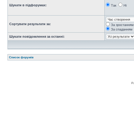
Шукати в підфорумах:
Так
Ні
Сортувати результати за:
За зростанням
За спаданням
Шукати повідомлення за останні:
Список форумів
Р