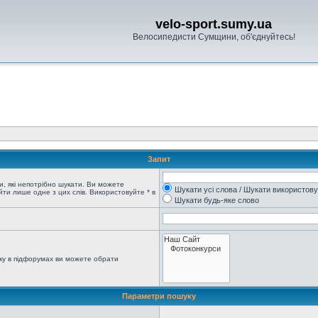
velo-sport.sumy.ua
Велосипедисти Сумщини, об'єднуйтесь!
Запит
, які непотрібно шукати. Ви можете
Шукати усі слова / Шукати використов
ти лише одне з цих слів. Використовуйте * в
Шукати будь-яке слово
ку в підфорумах ви можете обрати
Параметри пошуку