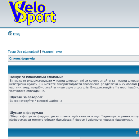
Вхід
Теми без відповідей
|
Активні теми
Список форумів
Пошук за ключовими словами:
Ви можете використовувати
+
перед словами, які ви хочете знайти та
-
перед словами
непотрібно шукати. Ви можете використовувати список слів, розділяючи їх символом
|
частини, якщо потрібно знайти лише одне з цих слів. Використовуйте * в якості шабл
часткового співпадання.
Шукати за автором:
Використовуйте * в якості шаблона
Шукати в форумах:
Оберіть форум чи форуми, де ви хочете здійснювати пошук. Задля прискорення пошу
підфорумах ви можете обрати батьківський форум і увімкнути пошук в підфорумах.
П