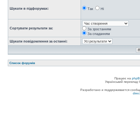
Шукати в підфорумах:
Так
Ні
Сортувати результати за:
За зростанням
За спаданням
Шукати повідомлення за останні:
Список форумів
Працює на
phpB
Український переклад
Разработано и поддерживается сообщес
dire