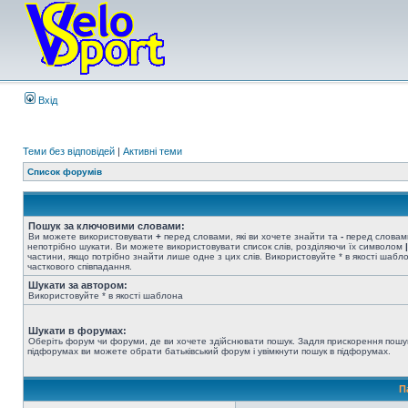
Вхід
Теми без відповідей
|
Активні теми
Список форумів
Пошук за ключовими словами:
Ви можете використовувати
+
перед словами, які ви хочете знайти та
-
перед словами
непотрібно шукати. Ви можете використовувати список слів, розділяючи їх символом
|
частини, якщо потрібно знайти лише одне з цих слів. Використовуйте * в якості шабл
часткового співпадання.
Шукати за автором:
Використовуйте * в якості шаблона
Шукати в форумах:
Оберіть форум чи форуми, де ви хочете здійснювати пошук. Задля прискорення пошу
підфорумах ви можете обрати батьківський форум і увімкнути пошук в підфорумах.
П