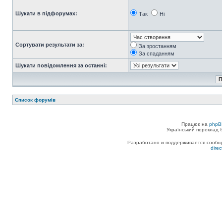
Шукати в підфорумах:
Так
Ні
Сортувати результати за:
За зростанням
За спаданням
Шукати повідомлення за останні:
Список форумів
Працює на
phpB
Український переклад
Разработано и поддерживается сообщес
dire