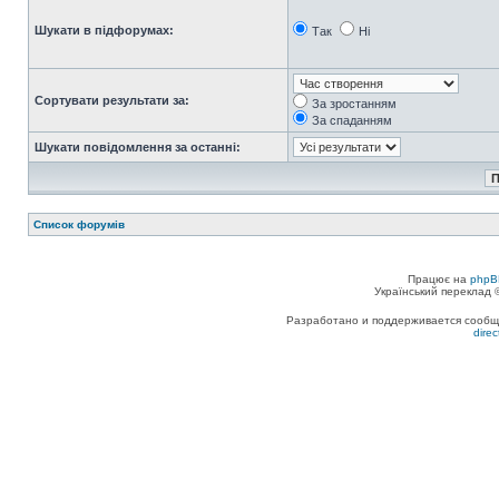
Шукати в підфорумах:
Так
Ні
Сортувати результати за:
За зростанням
За спаданням
Шукати повідомлення за останні:
Список форумів
Працює на
phpB
Український переклад
Разработано и поддерживается сообщес
dire