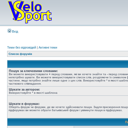
Вхід
Теми без відповідей
|
Активні теми
Список форумів
Пошук за ключовими словами:
Ви можете використовувати
+
перед словами, які ви хочете знайти та
-
перед словами
непотрібно шукати. Ви можете використовувати список слів, розділяючи їх символом
|
частини, якщо потрібно знайти лише одне з цих слів. Використовуйте * в якості шабл
часткового співпадання.
Шукати за автором:
Використовуйте * в якості шаблона
Шукати в форумах:
Оберіть форум чи форуми, де ви хочете здійснювати пошук. Задля прискорення пошу
підфорумах ви можете обрати батьківський форум і увімкнути пошук в підфорумах.
П