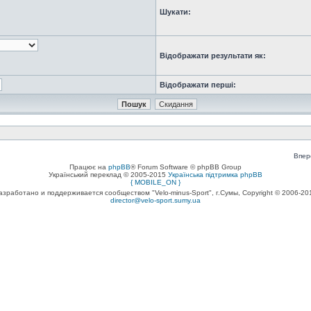
Шукати:
Відображати результати як:
Відображати перші:
Впер
Працює на
phpBB
® Forum Software © phpBB Group
Український переклад © 2005-2015
Українська підтримка phpBB
{ MOBILE_ON }
азработано и поддерживается сообществом "Velo-minus-Sport", г.Сумы, Copyright © 2006-20
director@velo-sport.sumy.ua