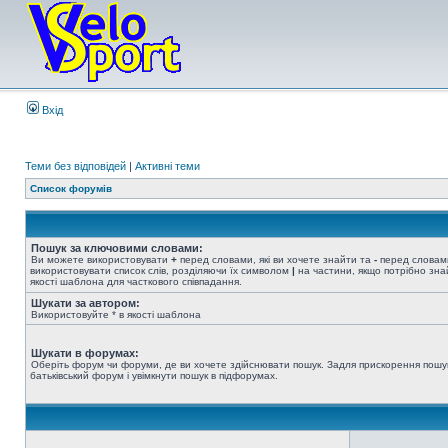
Вхід
Теми без відповідей
|
Активні теми
Список форумів
Пошук за ключовими словами:
Ви можете використовувати
+
перед словами, які ви хочете знайти та
-
перед словами
використовувати список слів, розділяючи їх символом
|
на частини, якщо потрібно знай
якості шаблона для часткового співпадання.
Шукати за автором:
Використовуйте * в якості шаблона
Шукати в форумах:
Оберіть форум чи форуми, де ви хочете здійснювати пошук. Задля прискорення пошу
батьківський форум і увімкнути пошук в підфорумах.