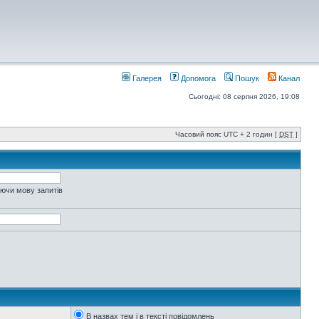
Галерея
Допомога
Пошук
Канал
Сьогодні: 08 серпня 2026, 19:08
Часовий пояс UTC + 2 годин [
DST
]
уючи мову запитів
В назвах тем і в тексті повідомлень