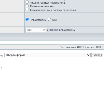
Лише в текстах повідомлень
Тільки в назвах тем
Тільки в першому повідомленні теми
Повідомлень
Тем
символів повідомлень
Часовий пояс UTC + 2 годин [
DST
]
ед:
16