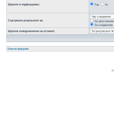
Шукати в підфорумах:
Так
Ні
Сортувати результати за:
За зростанням
За спаданням
Шукати повідомлення за останні:
Список форумів
Р