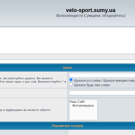
velo-sport.sumy.ua
Велосипедисти Сумщини, об'єднуйтесь!
Запит
, які непотрібно шукати. Ви можете
Шукати усі слова / Шукати використов
ти лише одне з цих слів. Використовуйте * в
Шукати будь-яке слово
ку в підфорумах ви можете обрати
Параметри пошуку