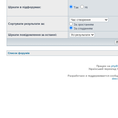
Шукати в підфорумах:
Так
Ні
Сортувати результати за:
За зростанням
За спаданням
Шукати повідомлення за останні:
Список форумів
Працює на
phpB
Український переклад
Разработано и поддерживается сообщес
dire