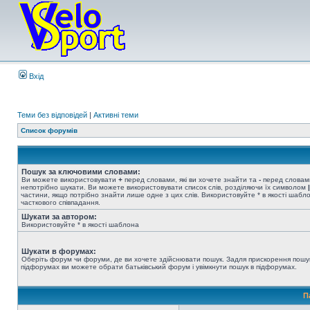
Вхід
Теми без відповідей
|
Активні теми
Список форумів
Пошук за ключовими словами:
Ви можете використовувати
+
перед словами, які ви хочете знайти та
-
перед словами
непотрібно шукати. Ви можете використовувати список слів, розділяючи їх символом
|
частини, якщо потрібно знайти лише одне з цих слів. Використовуйте * в якості шабл
часткового співпадання.
Шукати за автором:
Використовуйте * в якості шаблона
Шукати в форумах:
Оберіть форум чи форуми, де ви хочете здійснювати пошук. Задля прискорення пошу
підфорумах ви можете обрати батьківський форум і увімкнути пошук в підфорумах.
П