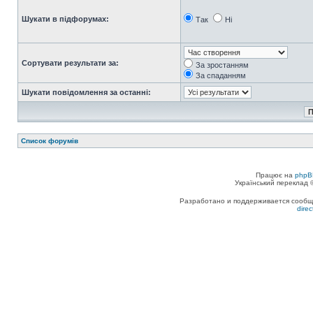
Шукати в підфорумах:
Так
Ні
Сортувати результати за:
За зростанням
За спаданням
Шукати повідомлення за останні:
Список форумів
Працює на
phpB
Український переклад
Разработано и поддерживается сообщес
dire