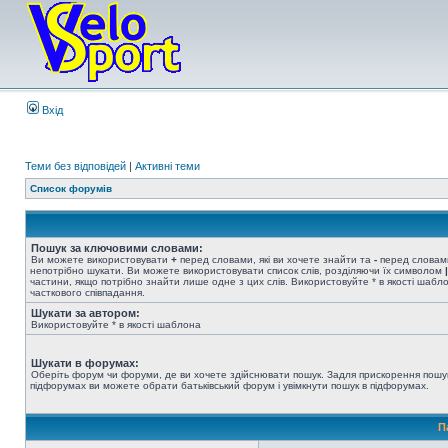
Вхід
Теми без відповідей
|
Активні теми
Список форумів
Пошук за ключовими словами:
Ви можете використовувати
+
перед словами, які ви хочете знайти та
-
перед словами
непотрібно шукати. Ви можете використовувати список слів, розділяючи їх символом
|
частини, якщо потрібно знайти лише одне з цих слів. Використовуйте * в якості шабл
часткового співпадання.
Шукати за автором:
Використовуйте * в якості шаблона
Шукати в форумах:
Оберіть форум чи форуми, де ви хочете здійснювати пошук. Задля прискорення пошу
підфорумах ви можете обрати батьківський форум і увімкнути пошук в підфорумах.
П