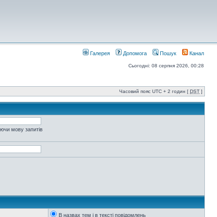
Галерея
Допомога
Пошук
Канал
Сьогодні: 08 серпня 2026, 00:28
Часовий пояс UTC + 2 годин [
DST
]
уючи мову запитів
В назвах тем і в тексті повідомлень