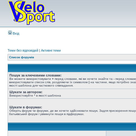
Вхід
Теми без відповідей
|
Активні теми
Список форумів
Пошук за ключовими словами:
Ви можете використовувати
+
перед словами, які ви хочете знайти та
-
перед словами
використовувати список слів, розділяючи їх символом
|
на частини, якщо потрібно знай
якості шаблона для часткового співпадання.
Шукати за автором:
Використовуйте * в якості шаблона
Шукати в форумах:
Оберіть форум чи форуми, де ви хочете здійснювати пошук. Задля прискорення пошу
батьківський форум і увімкнути пошук в підфорумах.