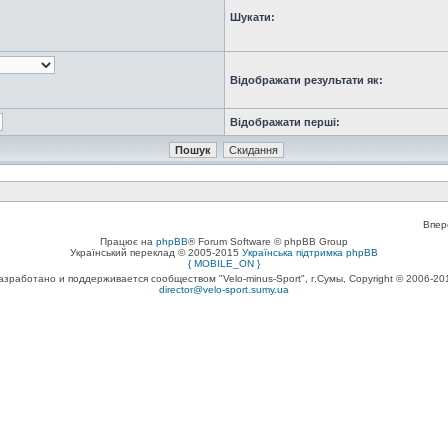
Шукати:
Відображати результати як:
Відображати перші:
Впер
Працює на
phpBB
® Forum Software © phpBB Group
Український переклад © 2005-2015
Українська підтримка phpBB
{ MOBILE_ON }
азработано и поддерживается сообществом "Velo-minus-Sport", г.Сумы, Copyright © 2006-20
director@velo-sport.sumy.ua