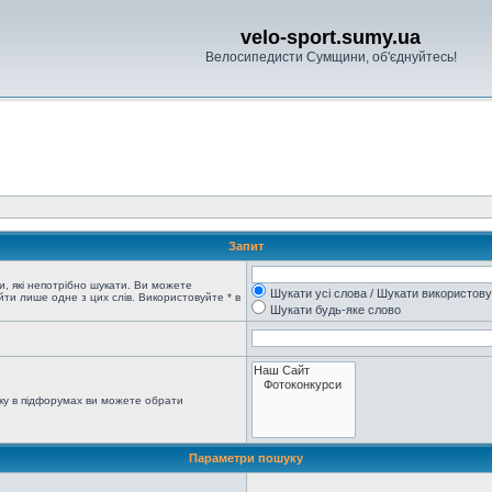
velo-sport.sumy.ua
Велосипедисти Сумщини, об'єднуйтесь!
Запит
, які непотрібно шукати. Ви можете
Шукати усі слова / Шукати використов
ти лише одне з цих слів. Використовуйте * в
Шукати будь-яке слово
ку в підфорумах ви можете обрати
Параметри пошуку