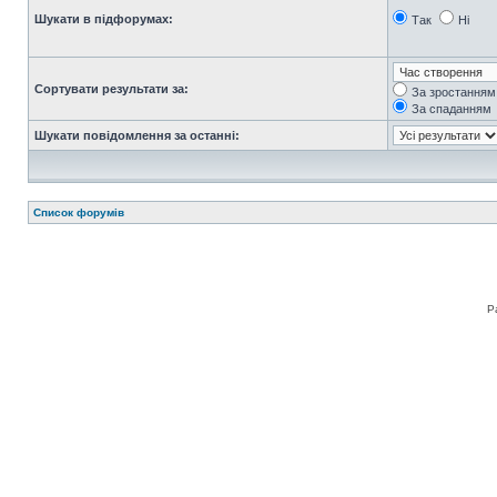
Шукати в підфорумах:
Так
Ні
Сортувати результати за:
За зростанням
За спаданням
Шукати повідомлення за останні:
Список форумів
Р