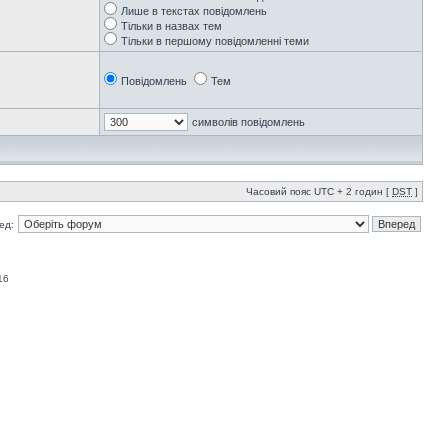
Лише в текстах повідомлень
Тільки в назвах тем
Тільки в першому повідомленні теми
Повідомлень
Тем
символів повідомлень
Часовий пояс UTC + 2 годин [
DST
]
ед:
16