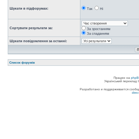
Шукати в підфорумах:
Так
Ні
Сортувати результати за:
За зростанням
За спаданням
Шукати повідомлення за останні:
Список форумів
Працює на
phpB
Український переклад
Разработано и поддерживается сообщес
dire