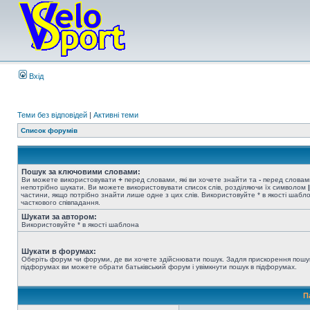
Вхід
Теми без відповідей
|
Активні теми
Список форумів
Пошук за ключовими словами:
Ви можете використовувати
+
перед словами, які ви хочете знайти та
-
перед словами
непотрібно шукати. Ви можете використовувати список слів, розділяючи їх символом
|
частини, якщо потрібно знайти лише одне з цих слів. Використовуйте * в якості шабл
часткового співпадання.
Шукати за автором:
Використовуйте * в якості шаблона
Шукати в форумах:
Оберіть форум чи форуми, де ви хочете здійснювати пошук. Задля прискорення пошу
підфорумах ви можете обрати батьківський форум і увімкнути пошук в підфорумах.
П