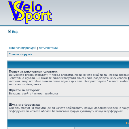
Вхід
Теми без відповідей
|
Активні теми
Список форумів
Пошук за ключовими словами:
Ви можете використовувати
+
перед словами, які ви хочете знайти та
-
перед словами
непотрібно шукати. Ви можете використовувати список слів, розділяючи їх символом
|
частини, якщо потрібно знайти лише одне з цих слів. Використовуйте * в якості шабл
часткового співпадання.
Шукати за автором:
Використовуйте * в якості шаблона
Шукати в форумах:
Оберіть форум чи форуми, де ви хочете здійснювати пошук. Задля прискорення пошу
підфорумах ви можете обрати батьківський форум і увімкнути пошук в підфорумах.
П