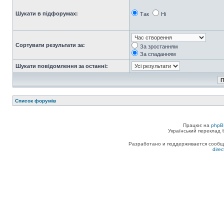
Шукати в підфорумах:
Так
Ні
Сортувати результати за:
За зростанням
За спаданням
Шукати повідомлення за останні:
Список форумів
Працює на
phpB
Український переклад
Разработано и поддерживается сообщес
dire