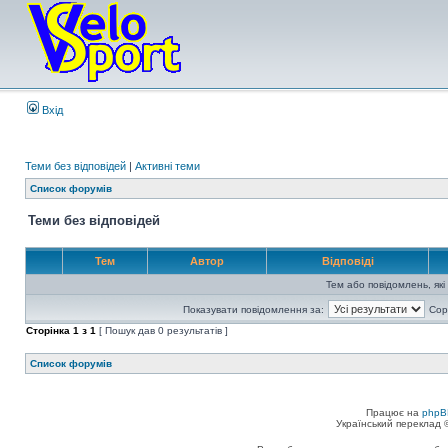
Вхід
Теми без відповідей
|
Активні теми
Список форумів
Теми без відповідей
Тем
Автор
Відповіді
Тем або повідомлень, які
Показувати повідомлення за:
Сор
Сторінка
1
з
1
[ Пошук дав 0 результатів ]
Список форумів
Працює на
phpB
Український переклад