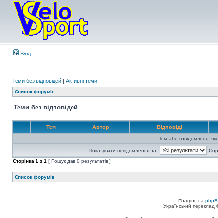
Вхід
Теми без відповідей
|
Активні теми
Список форумів
Теми без відповідей
Тем
Автор
Відповіді
Тем або повідомлень, які
Показувати повідомлення за:
Сор
Сторінка
1
з
1
[ Пошук дав 0 результатів ]
Список форумів
Працює на
phpB
Український переклад