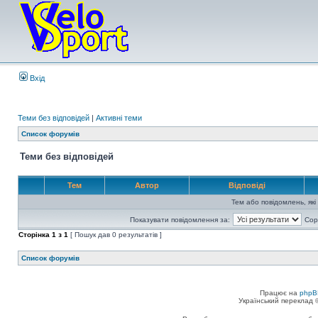
Вхід
Теми без відповідей
|
Активні теми
Список форумів
Теми без відповідей
Тем
Автор
Відповіді
Тем або повідомлень, які
Показувати повідомлення за:
Сор
Сторінка
1
з
1
[ Пошук дав 0 результатів ]
Список форумів
Працює на
phpB
Український переклад