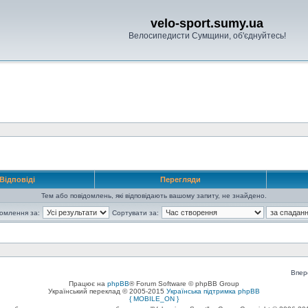
velo-sport.sumy.ua
Велосипедисти Сумщини, об'єднуйтесь!
Відповіді
Перегляди
Тем або повідомлень, які відповідають вашому запиту, не знайдено.
домлення за:
Сортувати за:
Впер
Працює на
phpBB
® Forum Software © phpBB Group
Український переклад © 2005-2015
Українська підтримка phpBB
{ MOBILE_ON }