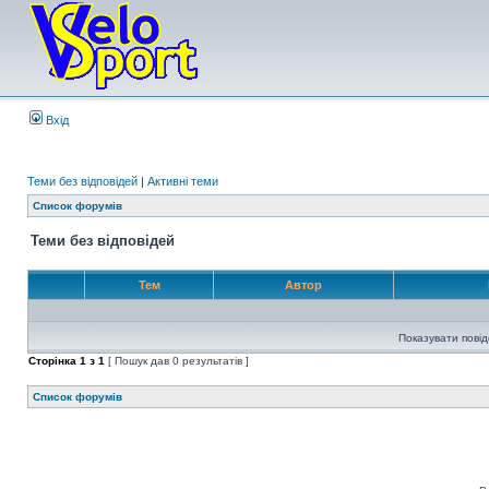
Вхід
Теми без відповідей
|
Активні теми
Список форумів
Теми без відповідей
Тем
Автор
Показувати пові
Сторінка
1
з
1
[ Пошук дав 0 результатів ]
Список форумів