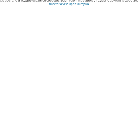
азработано и поддерживается сообществом "Velo-minus-Sport", г.Сумы, Copyright © 2006-20
director@velo-sport.sumy.ua