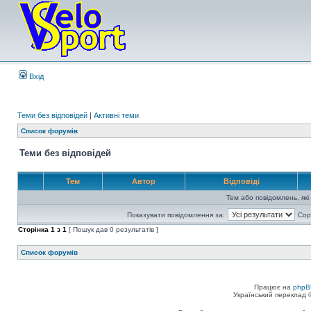
Вхід
Теми без відповідей
|
Активні теми
Список форумів
Теми без відповідей
Тем
Автор
Відповіді
Тем або повідомлень, які
Показувати повідомлення за:
Сор
Сторінка
1
з
1
[ Пошук дав 0 результатів ]
Список форумів
Працює на
phpB
Український переклад