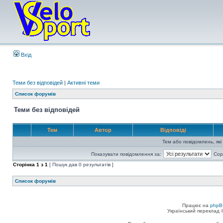
Вхід
Теми без відповідей
|
Активні теми
Список форумів
Теми без відповідей
Тем
Автор
Відповіді
Тем або повідомлень, які
Показувати повідомлення за:
Сор
Сторінка
1
з
1
[ Пошук дав 0 результатів ]
Список форумів
Працює на
phpB
Український переклад