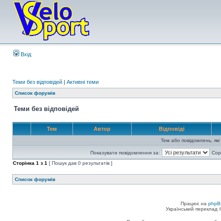
Вхід
Теми без відповідей
|
Активні теми
Список форумів
Теми без відповідей
Тем
Автор
Відповіді
Тем або повідомлень, які
Показувати повідомлення за:
Сор
Сторінка
1
з
1
[ Пошук дав 0 результатів ]
Список форумів
Працює на
phpB
Український переклад