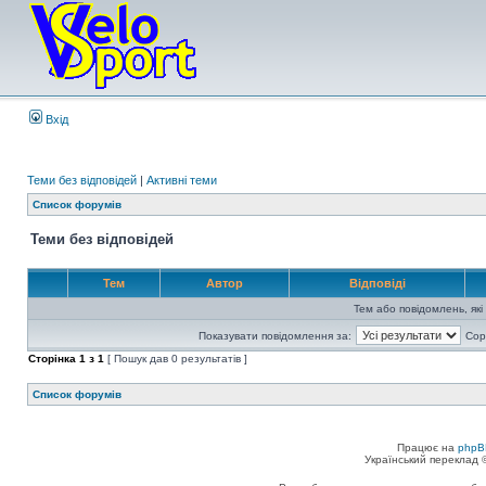
Вхід
Теми без відповідей
|
Активні теми
Список форумів
Теми без відповідей
Тем
Автор
Відповіді
Тем або повідомлень, які
Показувати повідомлення за:
Сор
Сторінка
1
з
1
[ Пошук дав 0 результатів ]
Список форумів
Працює на
phpB
Український переклад