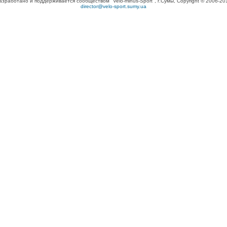
азработано и поддерживается сообществом "Velo-minus-Sport", г.Сумы, Copyright © 2006-20
director@velo-sport.sumy.ua