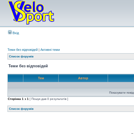
Вхід
Теми без відповідей
|
Активні теми
Список форумів
Теми без відповідей
Тем
Автор
Показувати пові
Сторінка
1
з
1
[ Пошук дав 0 результатів ]
Список форумів