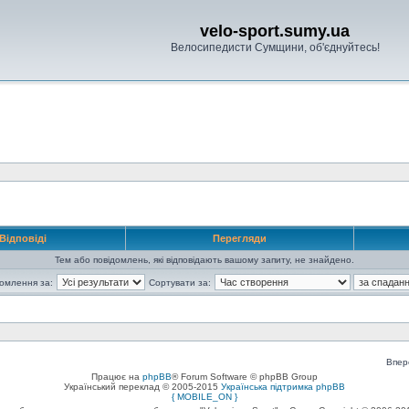
velo-sport.sumy.ua
Велосипедисти Сумщини, об'єднуйтесь!
Відповіді
Перегляди
Тем або повідомлень, які відповідають вашому запиту, не знайдено.
домлення за:
Сортувати за:
Впер
Працює на
phpBB
® Forum Software © phpBB Group
Український переклад © 2005-2015
Українська підтримка phpBB
{ MOBILE_ON }