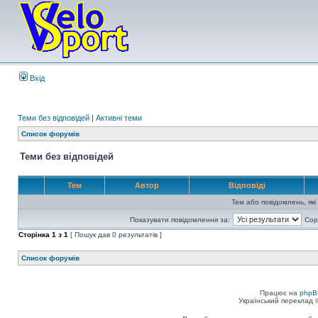
Вхід
Теми без відповідей
|
Активні теми
Список форумів
Теми без відповідей
Тем
Автор
Відповіді
Тем або повідомлень, які
Показувати повідомлення за:
Сор
Сторінка
1
з
1
[ Пошук дав 0 результатів ]
Список форумів
Працює на
phpB
Український переклад