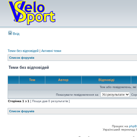
Вхід
Теми без відповідей
|
Активні теми
Список форумів
Теми без відповідей
Тем
Автор
Відповіді
Тем або повідомлень, які
Показувати повідомлення за:
Сор
Сторінка
1
з
1
[ Пошук дав 0 результатів ]
Список форумів
Працює на
phpB
Український переклад