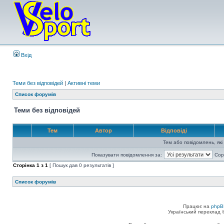
Вхід
Теми без відповідей
|
Активні теми
Список форумів
Теми без відповідей
Тем
Автор
Відповіді
Тем або повідомлень, які
Показувати повідомлення за:
Сор
Сторінка
1
з
1
[ Пошук дав 0 результатів ]
Список форумів
Працює на
phpB
Український переклад