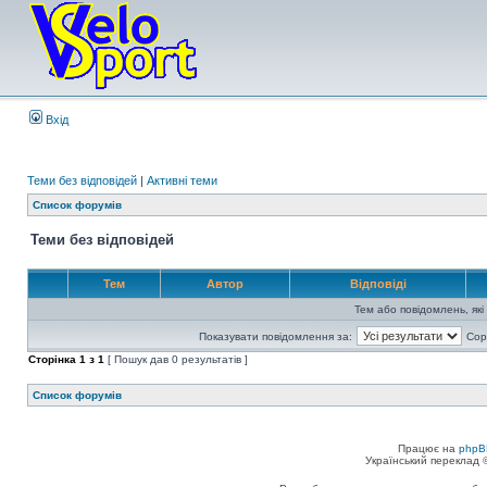
Вхід
Теми без відповідей
|
Активні теми
Список форумів
Теми без відповідей
Тем
Автор
Відповіді
Тем або повідомлень, які
Показувати повідомлення за:
Сор
Сторінка
1
з
1
[ Пошук дав 0 результатів ]
Список форумів
Працює на
phpB
Український переклад