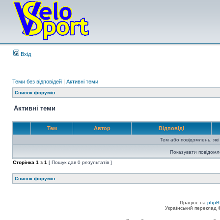
Вхід
Теми без відповідей
|
Активні теми
Список форумів
Активні теми
Тем
Автор
Відповіді
Тем або повідомлень, які
Показувати повідомл
Сторінка
1
з
1
[ Пошук дав 0 результатів ]
Список форумів
Працює на
phpB
Український переклад