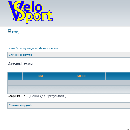
Вхід
Теми без відповідей
|
Активні теми
Список форумів
Активні теми
Тем
Автор
Сторінка
1
з
1
[ Пошук дав 0 результатів ]
Список форумів