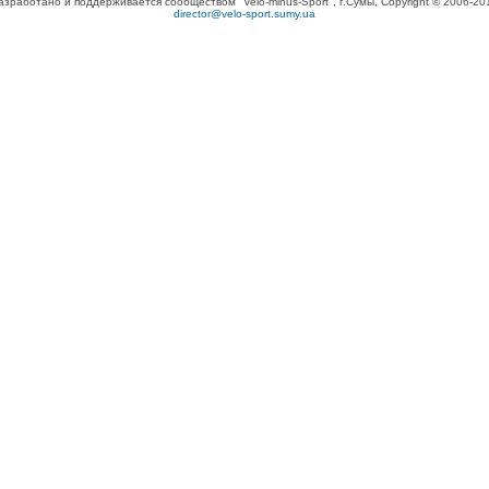
азработано и поддерживается сообществом "Velo-minus-Sport", г.Сумы, Copyright © 2006-20
director@velo-sport.sumy.ua