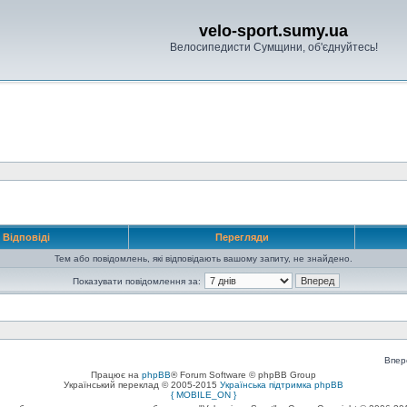
velo-sport.sumy.ua
Велосипедисти Сумщини, об'єднуйтесь!
Відповіді
Перегляди
Тем або повідомлень, які відповідають вашому запиту, не знайдено.
Показувати повідомлення за:
Впер
Працює на
phpBB
® Forum Software © phpBB Group
Український переклад © 2005-2015
Українська підтримка phpBB
{ MOBILE_ON }