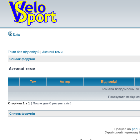
Вхід
Теми без відповідей
|
Активні теми
Список форумів
Активні теми
Тем
Автор
Відповіді
Тем або повідомлень, які
Показувати повідомл
Сторінка
1
з
1
[ Пошук дав 0 результатів ]
Список форумів
Працює на
phpB
Український переклад